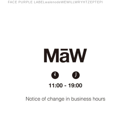
FACE PURPLE LABEL
walenode
WEWILL
WRYHT
ZEPTEPI