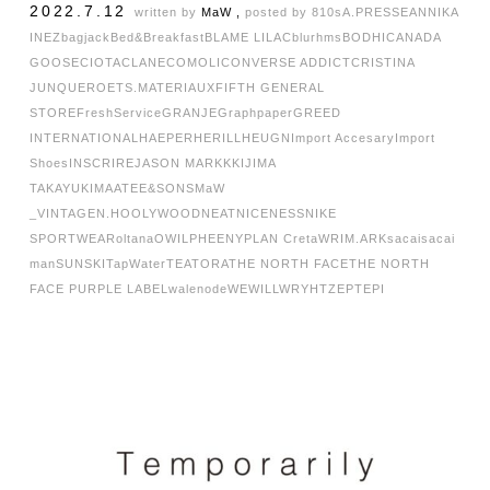
2022.7.12
written by
MaW ,
posted by
810s
A.PRESSE
ANNIKA
INEZ
bagjack
Bed&Breakfast
BLAME LILAC
blurhms
BODHI
CANADA
GOOSE
CIOTA
CLANE
COMOLI
CONVERSE ADDICT
CRISTINA
JUNQUERO
ETS.MATERIAUX
FIFTH GENERAL
STORE
FreshService
GRANJE
Graphpaper
GREED
INTERNATIONAL
HAEPER
HERILL
HEUGN
Import Accesary
Import
Shoes
INSCRIRE
JASON MARKK
KIJIMA
TAKAYUKI
MAATEE&SONS
MaW
_VINTAGE
N.HOOLYWOOD
NEAT
NICENESS
NIKE
SPORTWEAR
oltana
OWIL
PHEENY
PLAN C
retaW
RIM.ARK
sacai
sacai
man
SUNSKI
TapWater
TEATORA
THE NORTH FACE
THE NORTH
FACE PURPLE LABEL
walenode
WEWILL
WRYHT
ZEPTEPI