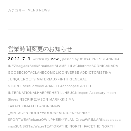
カテゴリー:
MENS NEWS
営業時間変更のお知らせ
2022.7.3
written by
MaW ,
posted by
810s
A.PRESSE
ANNIKA
INEZ
bagjack
Bed&Breakfast
BLAME LILAC
blurhms
BODHI
CANADA
GOOSE
CIOTA
CLANE
COMOLI
CONVERSE ADDICT
CRISTINA
JUNQUERO
ETS.MATERIAUX
FIFTH GENERAL
STORE
FreshService
GRANJE
Graphpaper
GREED
INTERNATIONAL
HAEPER
HERILL
HEUGN
Import Accesary
Import
Shoes
INSCRIRE
JASON MARKK
KIJIMA
TAKAYUKI
MAATEE&SONS
MaW
_VINTAGE
N.HOOLYWOOD
NEAT
NICENESS
NIKE
SPORTWEAR
oltana
OWIL
PHEENY
PLAN C
retaW
RIM.ARK
sacai
sacai
man
SUNSKI
TapWater
TEATORA
THE NORTH FACE
THE NORTH