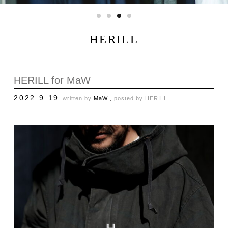
HERILL
HERILL for MaW
2022.9.19
written by
MaW ,
posted by
HERILL