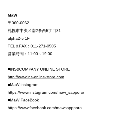
MāW
〒060-0062
札幌市中央区南2条西5丁目31
alpha2-5 1F
TEL＆FAX：011-271-0505
営業時間：11:00～19:00
■INS&COMPANY ONLINE STORE
http://www.ins-online-store.com
■MaW instagram
https://www.instagram.com/maw_sapporo/
■MaW FaceBook
https://www.facebook.com/mawsappporo