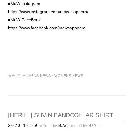
■MaW instagram
https://www.instagram.com/maw_sapporo/
■MaW FaceBook
https://www.facebook.com/mawsappporo
カテゴリー:
MENS NEWS
・
WOMENS NEWS
[HERILL] SUVIN BANDCOLLAR SHIRT
2020.12.29
written by
MaW ,
posted by
HERILL