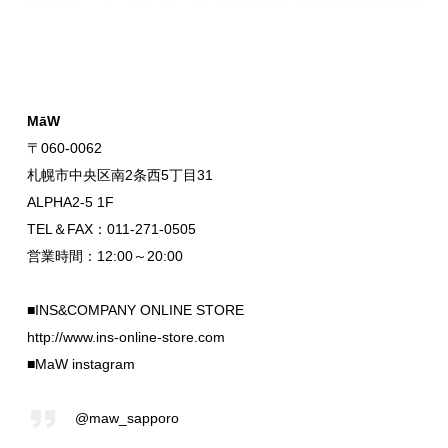
MāW
〒060-0062
札幌市中央区南2条西5丁目31
ALPHA2-5 1F
TEL＆FAX：011-271-0505
営業時間：12:00～20:00
■INS&COMPANY ONLINE STORE
http://www.ins-online-store.com
■MaW instagram
@maw_sapporo