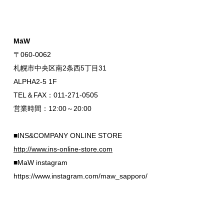
MāW
〒060-0062
札幌市中央区南2条西5丁目31
ALPHA2-5 1F
TEL＆FAX：011-271-0505
営業時間：12:00～20:00
■INS&COMPANY ONLINE STORE
http://www.ins-online-store.com
■MaW instagram
https://www.instagram.com/maw_sapporo/