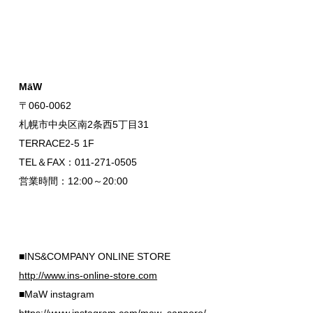
MāW
〒060-0062
札幌市中央区南2条西5丁目31
TERRACE2-5 1F
TEL＆FAX：011-271-0505
営業時間：12:00～20:00
■INS&COMPANY ONLINE STORE
http://www.ins-online-store.com
■MaW instagram