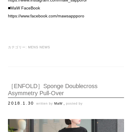
https://www.instagram.com/maw_sapporo/
■MaW FaceBook
https://www.facebook.com/mawsappporo
カテゴリー:
MENS NEWS
［ENFOLD］Sponge Doublecross
Asymmetry Pull-Over
2018.1.30
written by
MaW ,
posted by