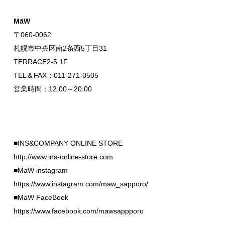
MāW
〒060-0062
札幌市中央区南2条西5丁目31
TERRACE2-5 1F
TEL＆FAX：011-271-0505
営業時間：12:00～20:00
■INS&COMPANY ONLINE STORE
http://www.ins-online-store.com
■MaW instagram
https://www.instagram.com/maw_sapporo/
■MaW FaceBook
https://www.facebook.com/mawsappporo