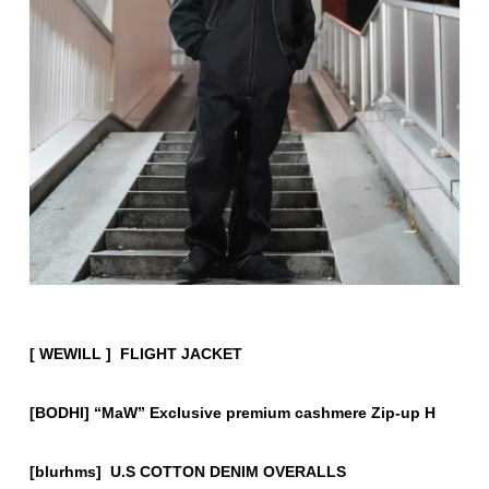
[ WEWILL ] FLIGHT JACKET
[BODHI] “MaW” Exclusive premium cashmere Zip-up H
[blurhms] U.S COTTON DENIM OVERALLS