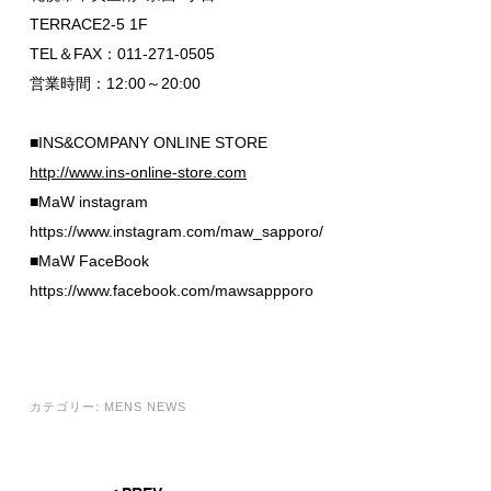
TERRACE2-5 1F
TEL＆FAX：011-271-0505
営業時間：12:00～20:00
■INS&COMPANY ONLINE STORE
http://www.ins-online-store.com
■MaW instagram
https://www.instagram.com/maw_sapporo/
■MaW FaceBook
https://www.facebook.com/mawsappporo
カテゴリー:
MENS NEWS