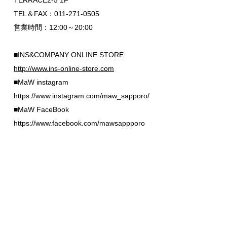
TERRACE2-5 1F
TEL＆FAX：011-271-0505
営業時間：12:00～20:00
■INS&COMPANY ONLINE STORE
http://www.ins-online-store.com
■MaW instagram
https://www.instagram.com/maw_sapporo/
■MaW FaceBook
https://www.facebook.com/mawsappporo