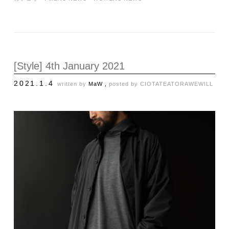
[Style] 4th January 2021
2021.1.4
written by
MaW ,
posted by
CIOTA
TEATORA
WEWILL