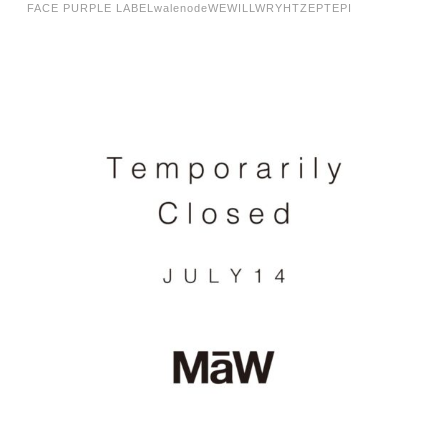
FACE PURPLE LABEL
walenode
WEWILL
WRYHT
ZEPTEPI