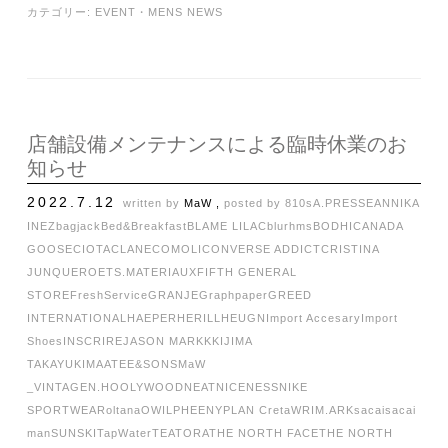
カテゴリー:
EVENT
・
MENS NEWS
店舗設備メンテナンスによる臨時休業のお
知らせ
2022.7.12
written by
MaW ,
posted by
810s
A.PRESSE
ANNIKA
INEZ
bagjack
Bed&Breakfast
BLAME LILAC
blurhms
BODHI
CANADA
GOOSE
CIOTA
CLANE
COMOLI
CONVERSE ADDICT
CRISTINA
JUNQUERO
ETS.MATERIAUX
FIFTH GENERAL
STORE
FreshService
GRANJE
Graphpaper
GREED
INTERNATIONAL
HAEPER
HERILL
HEUGN
Import Accesary
Import
Shoes
INSCRIRE
JASON MARKK
KIJIMA
TAKAYUKI
MAATEE&SONS
MaW
_VINTAGE
N.HOOLYWOOD
NEAT
NICENESS
NIKE
SPORTWEAR
oltana
OWIL
PHEENY
PLAN C
retaW
RIM.ARK
sacai
sacai
man
SUNSKI
TapWater
TEATORA
THE NORTH FACE
THE NORTH