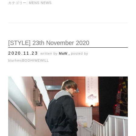
カテゴリー:
MENS NEWS
[STYLE] 23th November 2020
2020.11.23
written by
MaW ,
posted by
blurhms
BODHI
WEWILL