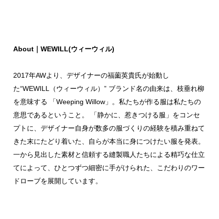
About｜WEWILL(ウィーウィル)
2017年AWより、デザイナーの福薗英貴氏が始動し
た“WEWILL（ウィーウィル）” ブランド名の由来は、枝垂れ柳
を意味する 「Weeping Willow」。私たちが作る服は私たちの
意思であるということ。 「静かに、惹きつける服」をコンセ
プトに、デザイナー自身が数多の服づくりの経験を積み重ねて
きた末にたどり着いた、自らが本当に身につけたい服を発表。
一から見出した素材と信頼する縫製職人たちによる精巧な仕立
てによって、ひとつずつ細密に手がけられた、こだわりのワー
ドローブを展開しています。