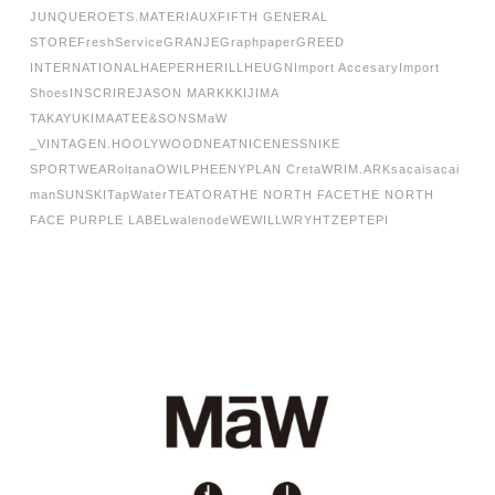
JUNQUERO
ETS.MATERIAUX
FIFTH GENERAL
STORE
FreshService
GRANJE
Graphpaper
GREED
INTERNATIONAL
HAEPER
HERILL
HEUGN
Import Accesary
Import
Shoes
INSCRIRE
JASON MARKK
KIJIMA
TAKAYUKI
MAATEE&SONS
MaW
_VINTAGE
N.HOOLYWOOD
NEAT
NICENESS
NIKE
SPORTWEAR
oltana
OWIL
PHEENY
PLAN C
retaW
RIM.ARK
sacai
sacai
man
SUNSKI
TapWater
TEATORA
THE NORTH FACE
THE NORTH
FACE PURPLE LABEL
walenode
WEWILL
WRYHT
ZEPTEPI