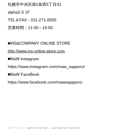
札幌市中央区南2条西5丁目31
alpha2-5 1F
TEL＆FAX：011-271-0505
営業時間：11:00～19:00
■INS&COMPANY ONLINE STORE
http://www.ins-online-store.com
■MaW instagram
https://www.instagram.com/maw_sapporo/
■MaW FaceBook
https://www.facebook.com/mawsappporo
カテゴリー:
MENS NEWS
・
WOMENS NEWS