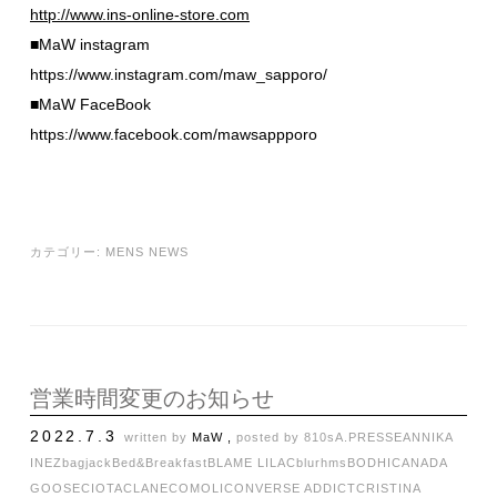
http://www.ins-online-store.com
■MaW instagram
https://www.instagram.com/maw_sapporo/
■MaW FaceBook
https://www.facebook.com/mawsappporo
カテゴリー:
MENS NEWS
営業時間変更のお知らせ
2022.7.3
written by
MaW ,
posted by
810s
A.PRESSE
ANNIKA
INEZ
bagjack
Bed&Breakfast
BLAME LILAC
blurhms
BODHI
CANADA
GOOSE
CIOTA
CLANE
COMOLI
CONVERSE ADDICT
CRISTINA