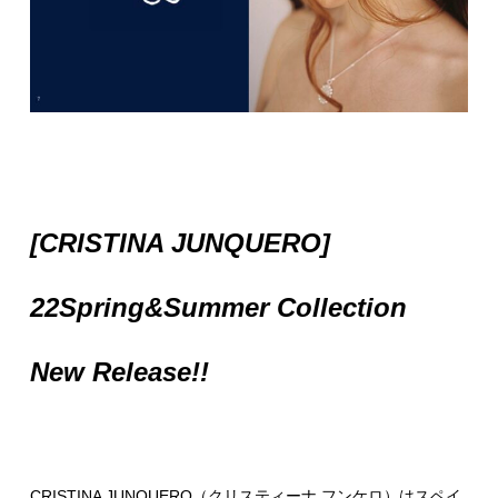
[CRISTINA JUNQUERO]
22Spring&Summer Collection
New Release!!
CRISTINA JUNQUERO（クリスティーナ フンケロ）はスペイ