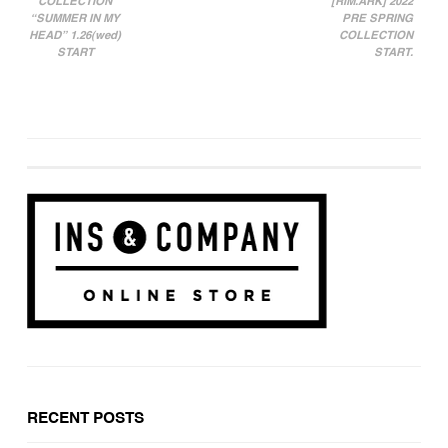
COLLECTION
[RIM.ARK] 2022
“SUMMER IN MY
PRE SPRING
HEAD” 1.26(wed)
COLLECTION
START
START.
RECENT POSTS