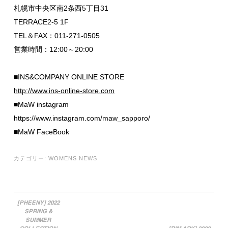
札幌市中央区南2条西5丁目31
TERRACE2-5 1F
TEL＆FAX：011-271-0505
営業時間：12:00～20:00
■INS&COMPANY ONLINE STORE
http://www.ins-online-store.com
■MaW instagram
https://www.instagram.com/maw_sapporo/
■MaW FaceBook
カテゴリー:
WOMENS NEWS
[PHEENY] 2022
SPRING &
投稿ナビゲーション
SUMMER