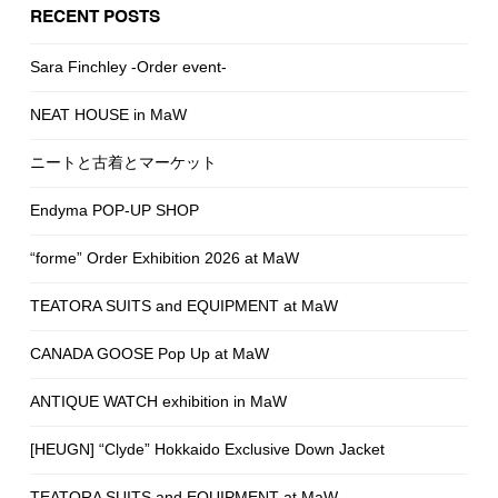
RECENT POSTS
Sara Finchley -Order event-
NEAT HOUSE in MaW
ニートと古着とマーケット
Endyma POP-UP SHOP
“forme” Order Exhibition 2026 at MaW
TEATORA SUITS and EQUIPMENT at MaW
CANADA GOOSE Pop Up at MaW
ANTIQUE WATCH exhibition in MaW
[HEUGN] “Clyde” Hokkaido Exclusive Down Jacket
TEATORA SUITS and EQUIPMENT at MaW