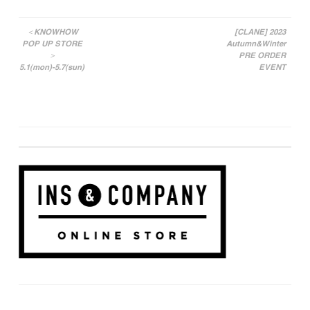
＜KNOWHOW
[CLANE] 2023
POP UP STORE
Autumn&Winter
投稿ナビゲーション
＞
PRE ORDER
5.1(mon)-5.7(sun)
EVENT