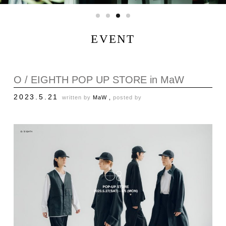
EVENT
O / EIGHTH POP UP STORE in MaW
2023.5.21
written by
MaW ,
posted by