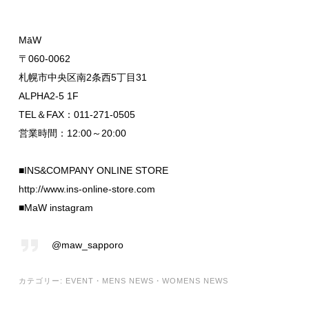
MāW
〒060-0062
札幌市中央区南2条西5丁目31
ALPHA2-5 1F
TEL＆FAX：011-271-0505
営業時間：12:00～20:00
■INS&COMPANY ONLINE STORE
http://www.ins-online-store.com
■MaW instagram
@maw_sapporo
カテゴリー:
EVENT
・
MENS NEWS
・
WOMENS NEWS