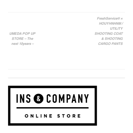
FreshService® ×
HOUYHNHNM /
投稿ナビゲーション
UTILITY
UMEDA POP UP
SHOOTING COAT
STORE – The
& SHOOTING
next 10years –
CARGO PANTS