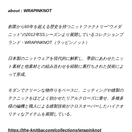
about : WRAPINKNOT
創業から60年を超える歴史を持つニットファクトリー”ウメダ
ニット”の2012年SSシーズンより展開しているコレクションブ
ランド・WRAPINKNOT（ラッピンノット）
日本製のニットウェアを現代的に解釈し、季節にあわせたニッ
ト素材と他素材との組み合わせを経験に裏打ちされた技術によ
って形成。
モダンでクリーンな物作りをベースに、ニッティングや縫製の
テクニックをほどよく効かせたリアルクローズに乗せ、多種多
様の編機と職人による縫製技術がクロスオーバーしたハイクオ
リティなアイテムを展開している。
https://the-knitbar.com/collections/wrapinknot