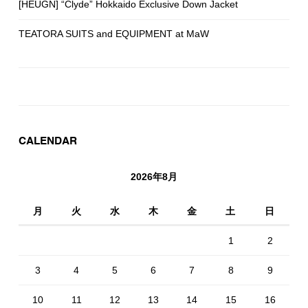
[HEUGN] “Clyde” Hokkaido Exclusive Down Jacket
TEATORA SUITS and EQUIPMENT at MaW
CALENDAR
2026年8月
月
火
水
木
金
土
日
1
2
3
4
5
6
7
8
9
10
11
12
13
14
15
16