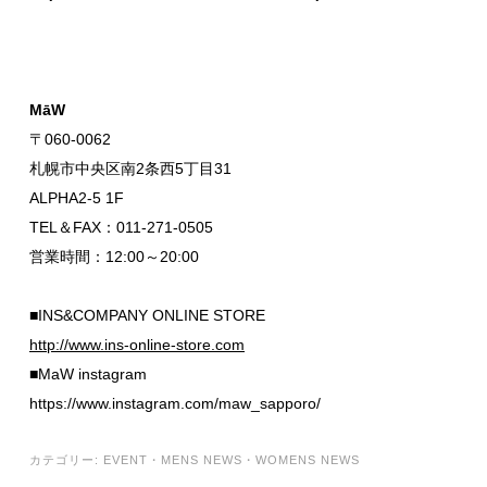
MāW
〒060-0062
札幌市中央区南2条西5丁目31
ALPHA2-5 1F
TEL＆FAX：011-271-0505
営業時間：12:00～20:00
■INS&COMPANY ONLINE STORE
http://www.ins-online-store.com
■MaW instagram
https://www.instagram.com/maw_sapporo/
カテゴリー:
EVENT
・
MENS NEWS
・
WOMENS NEWS