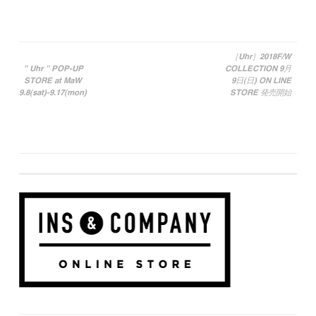
［Uhr］2018F/W
” Uhr ” POP-UP
COLLECTION 9月
投稿ナビゲーション
STORE at MaW
9日(日) ON LINE
9.8(sat)-9.17(mon)
STORE 発売開始