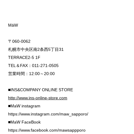
MāW
〒060-0062
札幌市中央区南2条西5丁目31
TERRACE2-5 1F
TEL＆FAX：011-271-0505
営業時間：12:00～20:00
■INS&COMPANY ONLINE STORE
http://www.ins-online-store.com
■MaW instagram
https://www.instagram.com/maw_sapporo/
■MaW FaceBook
https://www.facebook.com/mawsappporo