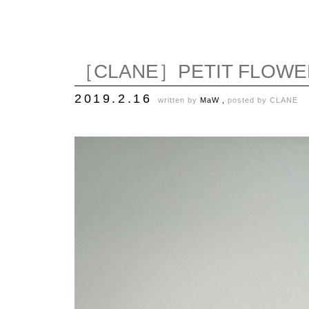
［CLANE］PETIT FLOWE
2019.2.16
written by
MaW ,
posted by
CLANE