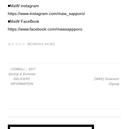
■MaW instagram
https://www.instagram.com/maw_sapporo/
■MaW FaceBook
https://www.facebook.com/mawsappporo
カテゴリー:
WOMENS NEWS
［COMOLI ］2017
Spring & Summer
投稿ナビゲーション
DELIVERY
[NIKE] Solarsoft
INFORMATION
Zigzag