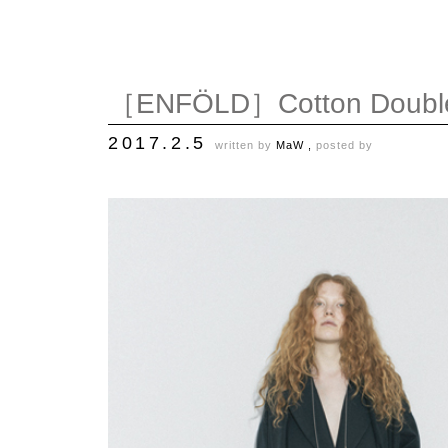
［ENFÖLD］Cotton Double Tw
2017.2.5
written by
MaW ,
posted by