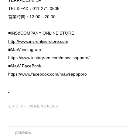
TERRACE2-5 1F
TEL＆FAX：011-271-0505
営業時間：12:00～20:00
■INS&COMPANY ONLINE STORE
http://www.ins-online-store.com
■MaW instagram
https://www.instagram.com/maw_sapporo/
■MaW FaceBook
https://www.facebook.com/mawsappporo
カテゴリー:
WOMENS NEWS
[CANADA