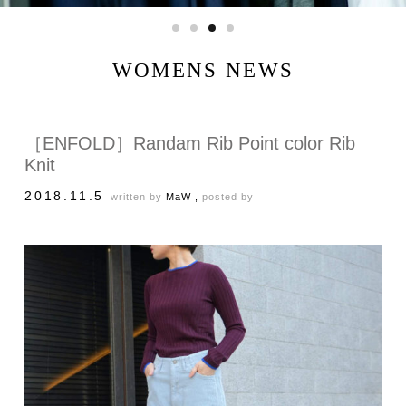
WOMENS NEWS
［ENFOLD］Randam Rib Point color Rib
Knit
2018.11.5
written by
MaW ,
posted by