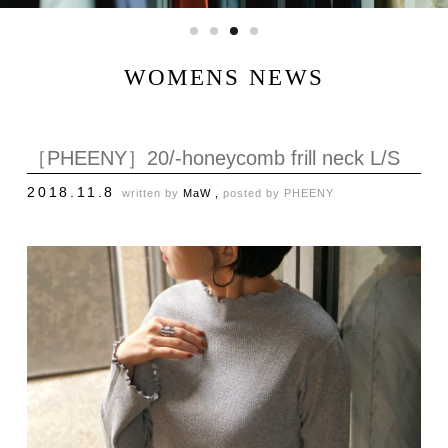
WOMENS NEWS
［PHEENY］20/-honeycomb frill neck L/S
2018.11.8
written by
MaW ,
posted by
PHEENY