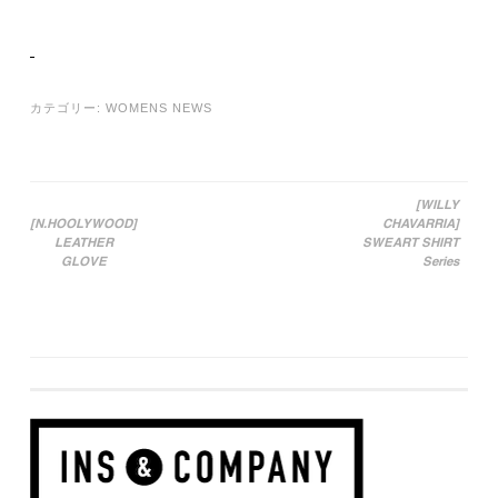
カテゴリー:
WOMENS NEWS
[WILLY
[N.HOOLYWOOD]
CHAVARRIA]
投稿ナビゲーション
LEATHER
SWEART SHIRT
GLOVE
Series