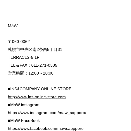
MāW
〒060-0062
札幌市中央区南2条西5丁目31
TERRACE2-5 1F
TEL＆FAX：011-271-0505
営業時間：12:00～20:00
■INS&COMPANY ONLINE STORE
http://www.ins-online-store.com
■MaW instagram
https://www.instagram.com/maw_sapporo/
■MaW FaceBook
https://www.facebook.com/mawsappporo