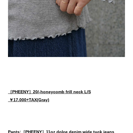
［PHEENY］20/-honeycomb frill neck L/S
￥17.000+TAX(Gray)
Pants:［PHEENY］11oz dolce denim wide tuck jeans