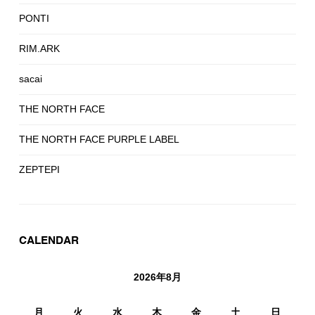
PONTI
RIM.ARK
sacai
THE NORTH FACE
THE NORTH FACE PURPLE LABEL
ZEPTEPI
CALENDAR
2026年8月
月
火
水
木
金
土
日