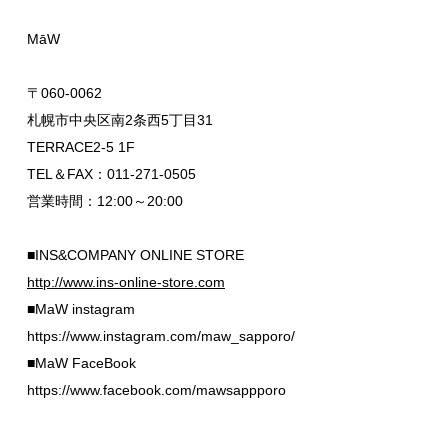
MāW
〒060-0062
札幌市中央区南2条西5丁目31
TERRACE2-5 1F
TEL＆FAX：011-271-0505
営業時間：12:00～20:00
■INS&COMPANY ONLINE STORE
http://www.ins-online-store.com
■MaW instagram
https://www.instagram.com/maw_sapporo/
■MaW FaceBook
https://www.facebook.com/mawsappporo