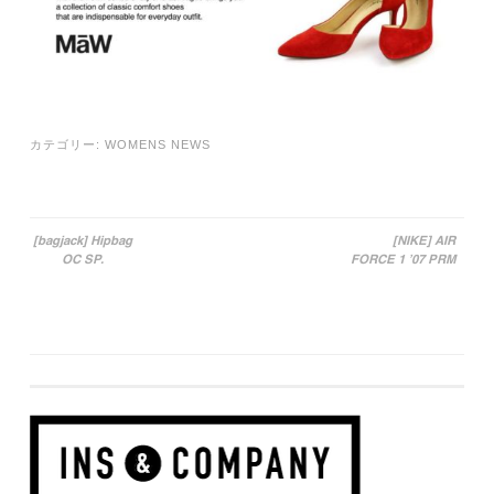
カテゴリー:
WOMENS NEWS
[bagjack] Hipbag
[NIKE] AIR
OC SP.
FORCE 1 ’07 PRM
投稿ナビゲーション