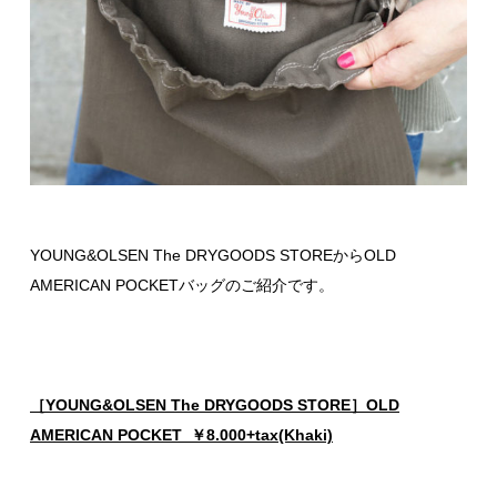
YOUNG&OLSEN The DRYGOODS STOREからOLD
AMERICAN POCKETバッグのご紹介です。
［YOUNG&OLSEN The DRYGOODS STORE］OLD
AMERICAN POCKET ￥8.000+tax(Khaki)