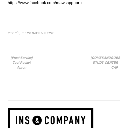
https://www.facebook.com/mawsappporo
カテゴリー:
WOMENS NEWS
[FreshService]
[COMESANDGOES]
Tool Pocket
STUDY CENTER
投稿ナビゲーション
Apron
CAP