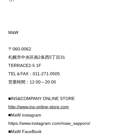
MāW
〒060-0062
札幌市中央区南2条西5丁目31
TERRACE2-5 1F
TEL＆FAX：011-271-0505
営業時間：12:00～20:00
■INS&COMPANY ONLINE STORE
http://www.ins-online-store.com
■MaW instagram
https://www.instagram.com/maw_sapporo/
■MaW FaceBook