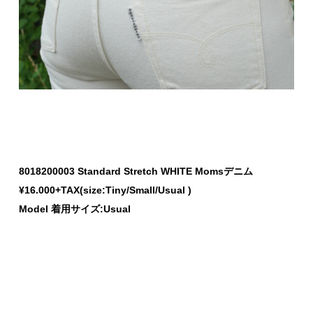
8018200003 Standard Stretch WHITE Momsデニム
¥16.000+TAX(size:Tiny/Small/Usual )
Model 着用サイズ:Usual