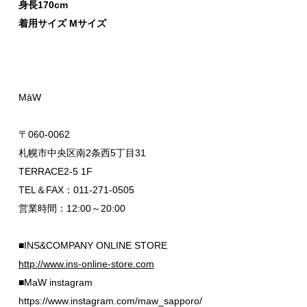
身長170cm
着用サイズ Mサイズ
MāW
〒060-0062
札幌市中央区南2条西5丁目31
TERRACE2-5 1F
TEL＆FAX：011-271-0505
営業時間：12:00～20:00
■INS&COMPANY ONLINE STORE
http://www.ins-online-store.com
■MaW instagram
https://www.instagram.com/maw_sapporo/