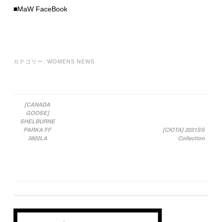
■MaW FaceBook
カテゴリー:
WOMENS NEWS
[CANADA
GOOSE]
投稿ナビゲーション
SHELBURNE
PARKA FF
[CIOTA] 2021SS
3802LA
Collection