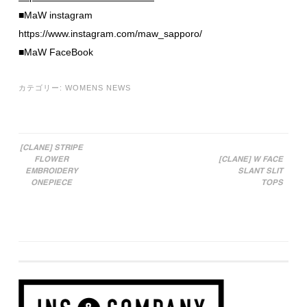
■MaW instagram
https://www.instagram.com/maw_sapporo/
■MaW FaceBook
カテゴリー:
WOMENS NEWS
[CLANE] STRIPE
FLOWER
[CLANE] W FACE
投稿ナビゲーション
EMBROIDERY
SLANT SLIT
ONEPIECE
TOPS