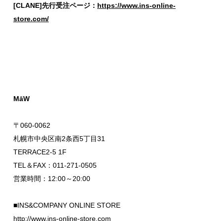
[CLANE]先行受注ページ：
https://www.ins-online-
store.com/
MāW
〒060-0062
札幌市中央区南2条西5丁目31
TERRACE2-5 1F
TEL＆FAX：011-271-0505
営業時間：12:00～20:00
■INS&COMPANY ONLINE STORE
http://www.ins-online-store.com