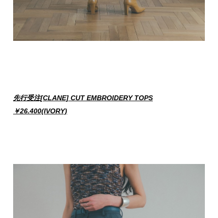
先行受注[CLANE] CUT EMBROIDERY TOPS
￥26.400(IVORY)