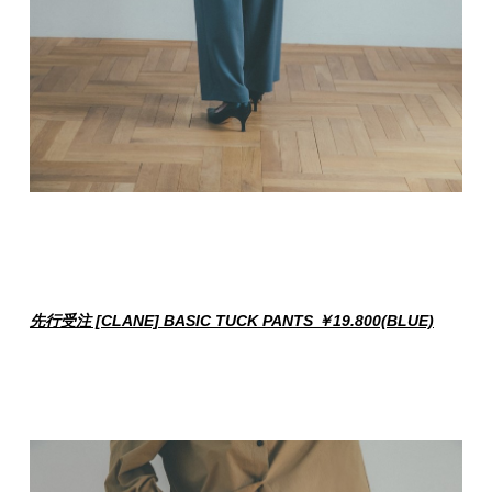
先行受注 [CLANE] BASIC TUCK PANTS ￥19.800(BLUE)