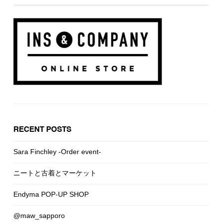
RECENT POSTS
Sara Finchley -Order event-
ニートと古着とマーケット
Endyma POP-UP SHOP
@maw_sapporo