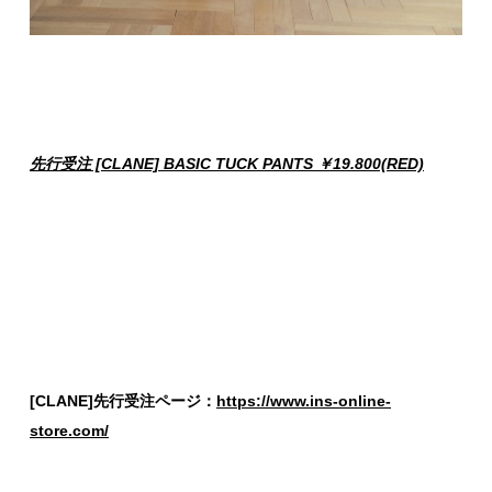
先行受注 [CLANE] BASIC TUCK PANTS ￥19.800(RED)
[CLANE]先行受注ページ：
https://www.ins-online-
store.com/