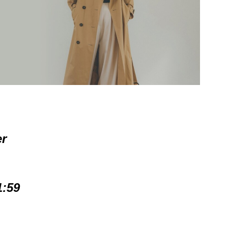
r
1:59