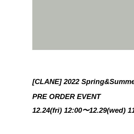
[CLANE] 2022 Spring&Summe
PRE ORDER EVENT
12.24(fri) 12:00〜12.29(wed) 1