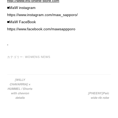
http://www.ins-online-store.com
■MaW instagram
https://www.instagram.com/maw_sapporo/
■MaW FaceBook
https://www.facebook.com/mawsappporo
カテゴリー:
WOMENS NEWS
[WILLY
CHAVARRIA] ×
投稿ナビゲーション
HUMMEL / Shorts
with chevron
[PHEENY]Pe/c
details
wide rib robe