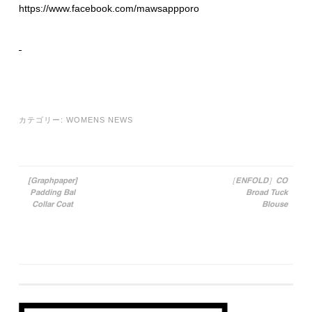
https://www.facebook.com/mawsappporo
カテゴリー:
WOMENS NEWS
[Graphpaper]
［ENFOLD］CO
Padding Bal
Broad Tuck
投稿ナビゲーション
Collar Coat
Blouse