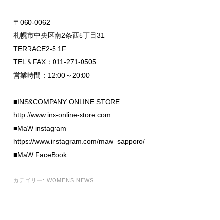
〒060-0062
札幌市中央区南2条西5丁目31
TERRACE2-5 1F
TEL＆FAX：011-271-0505
営業時間：12:00～20:00
■INS&COMPANY ONLINE STORE
http://www.ins-online-store.com
■MaW instagram
https://www.instagram.com/maw_sapporo/
■MaW FaceBook
カテゴリー:
WOMENS NEWS