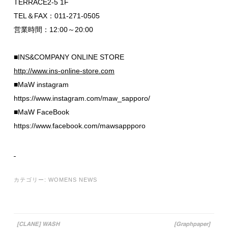
TERRACE2-5 1F
TEL＆FAX：011-271-0505
営業時間：12:00～20:00
■INS&COMPANY ONLINE STORE
http://www.ins-online-store.com
■MaW instagram
https://www.instagram.com/maw_sapporo/
■MaW FaceBook
https://www.facebook.com/mawsappporo
カテゴリー:
WOMENS NEWS
[CLANE] WASH
[Graphpaper]