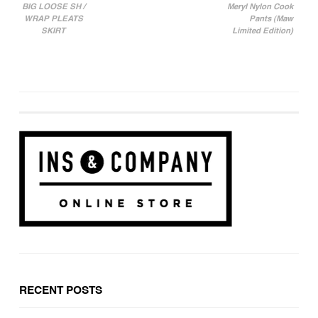
BIG LOOSE SH /
Meryl Nylon Cook
投稿ナビゲーション
WRAP PLEATS
Pants (Maw
SKIRT
Limited Edition)
RECENT POSTS