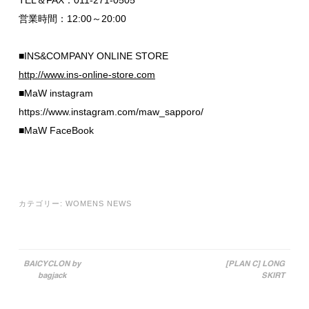
営業時間：12:00～20:00
■INS&COMPANY ONLINE STORE
http://www.ins-online-store.com
■MaW instagram
https://www.instagram.com/maw_sapporo/
■MaW FaceBook
カテゴリー:
WOMENS NEWS
BAICYCLON by
[PLAN C] LONG
bagjack
SKIRT
投稿ナビゲーション