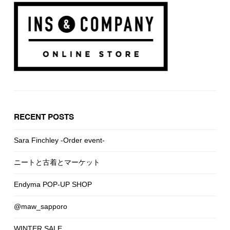
RECENT POSTS
Sara Finchley -Order event-
ニートと古着とマーケット
Endyma POP-UP SHOP
@maw_sapporo
WINTER SALE