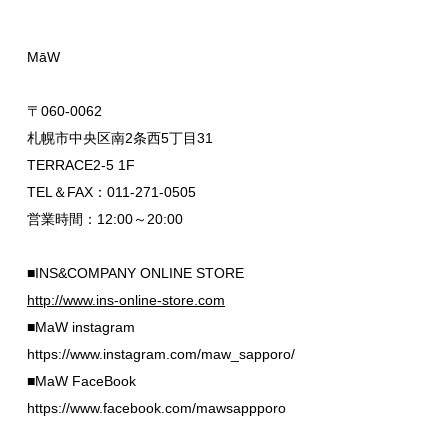
MāW
〒060-0062
札幌市中央区南2条西5丁目31
TERRACE2-5 1F
TEL＆FAX：011-271-0505
営業時間：12:00～20:00
■INS&COMPANY ONLINE STORE
http://www.ins-online-store.com
■MaW instagram
https://www.instagram.com/maw_sapporo/
■MaW FaceBook
https://www.facebook.com/mawsappporo