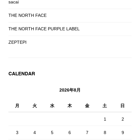
sacai
THE NORTH FACE
THE NORTH FACE PURPLE LABEL
ZEPTEPI
CALENDAR
2026年8月
月
火
水
木
金
土
日
1
2
3
4
5
6
7
8
9