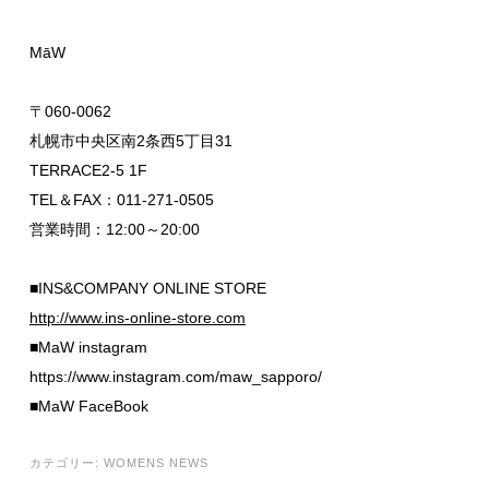
MāW
〒060-0062
札幌市中央区南2条西5丁目31
TERRACE2-5 1F
TEL＆FAX：011-271-0505
営業時間：12:00～20:00
■INS&COMPANY ONLINE STORE
http://www.ins-online-store.com
■MaW instagram
https://www.instagram.com/maw_sapporo/
■MaW FaceBook
カテゴリー:
WOMENS NEWS