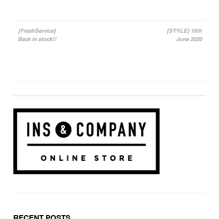
[FreshService]
[STYLE] 16th
Back in stock!!
June 2020
投稿ナビゲーション
RECENT POSTS