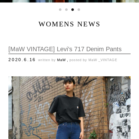
WOMENS NEWS
[MaW VINTAGE] Levi’s 717 Denim Pants
2020.6.16
written by
MaW ,
posted by
MaW _VINTAGE