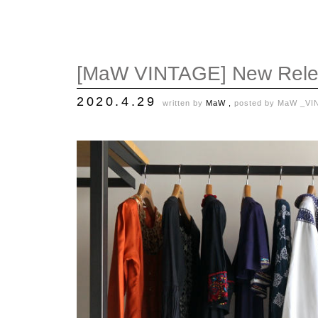
[MaW VINTAGE] New Rele
2020.4.29
written by
MaW ,
posted by
MaW _VI