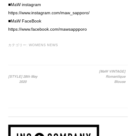
■MaW instagram
https://www.instagram.com/maw_sapporo/
■MaW FaceBook
https://www.facebook.com/mawsappporo
カテゴリー:
WOMENS NEWS
[MaW VINTAGE]
[STYLE] 28th May
Romantique
投稿ナビゲーション
2020
Blouse