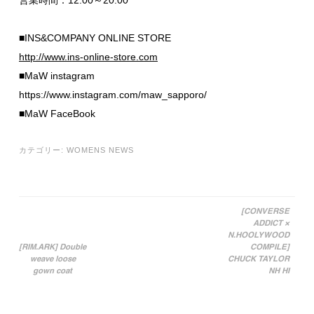
営業時間：12:00～20:00
■INS&COMPANY ONLINE STORE
http://www.ins-online-store.com
■MaW instagram
https://www.instagram.com/maw_sapporo/
■MaW FaceBook
カテゴリー:
WOMENS NEWS
[CONVERSE
ADDICT ×
投稿ナビゲーション
N.HOOLYWOOD
[RIM.ARK] Double
COMPILE]
weave loose
CHUCK TAYLOR
gown coat
NH HI