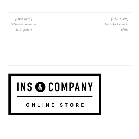
[RIM.ARK]
[PHEENY]
Shawls volume
Hooded sweat
投稿ナビゲーション
knit gown
shirt