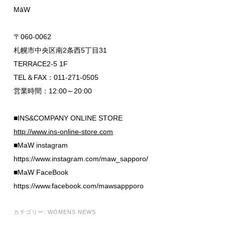
MāW
〒060-0062
札幌市中央区南2条西5丁目31
TERRACE2-5 1F
TEL＆FAX：011-271-0505
営業時間：12:00～20:00
■INS&COMPANY ONLINE STORE
http://www.ins-online-store.com
■MaW instagram
https://www.instagram.com/maw_sapporo/
■MaW FaceBook
https://www.facebook.com/mawsappporo
カテゴリー:
WOMENS NEWS