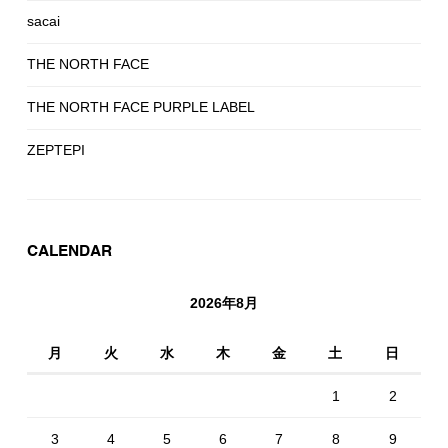
sacai
THE NORTH FACE
THE NORTH FACE PURPLE LABEL
ZEPTEPI
CALENDAR
2026年8月
月
火
水
木
金
土
日
1
2
3
4
5
6
7
8
9