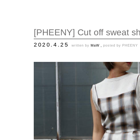
[PHEENY] Cut off sweat shi
2020.4.25
written by
MaW ,
posted by
PHEENY