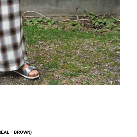
MEAL
・
BROWN
)