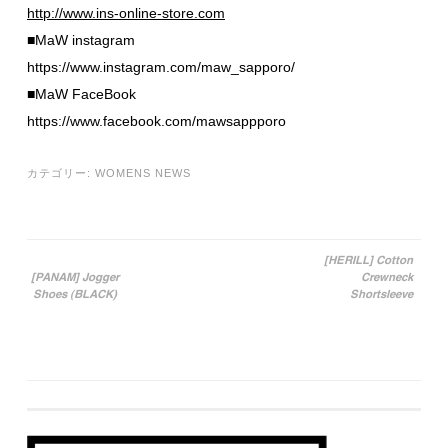
http://www.ins-online-store.com
■MaW instagram
https://www.instagram.com/maw_sapporo/
■MaW FaceBook
https://www.facebook.com/mawsappporo
カテゴリー:
WOMENS NEWS
[HERILL] Cotton
[PANAM] Jogger
Crewneck
投稿ナビゲーション
Shoes (BLACK)
Shortsleeve