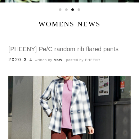
WOMENS NEWS
[PHEENY] Pe/C random rib flared pants
2020.3.4
written by
MaW ,
posted by
PHEENY