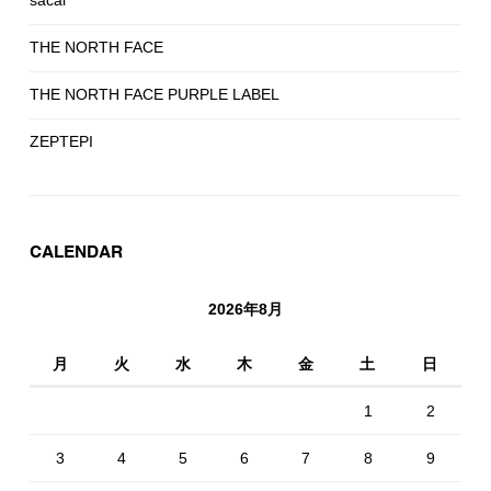
THE NORTH FACE
THE NORTH FACE PURPLE LABEL
ZEPTEPI
CALENDAR
2026年8月
月
火
水
木
金
土
日
1
2
3
4
5
6
7
8
9