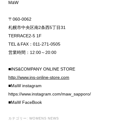
MāW
〒060-0062
札幌市中央区南2条西5丁目31
TERRACE2-5 1F
TEL＆FAX：011-271-0505
営業時間：12:00～20:00
■INS&COMPANY ONLINE STORE
http://www.ins-online-store.com
■MaW instagram
https://www.instagram.com/maw_sapporo/
■MaW FaceBook
カテゴリー:
WOMENS NEWS