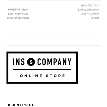
[CLANE] 2021
[PHEENY] Back
Spring&Summer
投稿ナビゲーション
satin high waist
2nd Pre Order
semi flared slacks
Event
RECENT POSTS