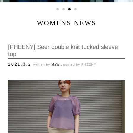
WOMENS NEWS
[PHEENY] Seer double knit tucked sleeve
top
2021.3.2
written by
MaW ,
posted by
PHEENY