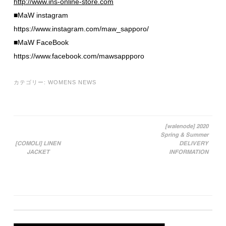
http://www.ins-online-store.com
■MaW instagram
https://www.instagram.com/maw_sapporo/
■MaW FaceBook
https://www.facebook.com/mawsappporo
カテゴリー:
WOMENS NEWS
[walenode] 2020
Spring & Summer
投稿ナビゲーション
[COMOLI] LINEN
DELIVERY
JACKET
INFORMATION