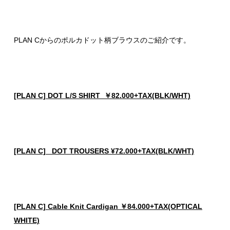
PLAN Cからのポルカドット柄ブラウスのご紹介です。
[PLAN C] DOT L/S SHIRT ￥82.000+TAX(BLK/WHT)
[PLAN C] DOT TROUSERS ¥72.000+TAX(BLK/WHT)
[PLAN C] Cable Knit Cardigan ￥84.000+TAX(OPTICAL
WHITE)