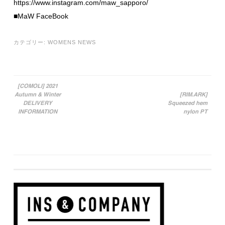
https://www.instagram.com/maw_sapporo/
■MaW FaceBook
カテゴリー:
WOMENS NEWS
[COMOLI] 2021
Autumn & Winter
[RIM.ARK]
投稿ナビゲーション
DELIVERY
Squeezed hem
INFORMATION
nylon PT