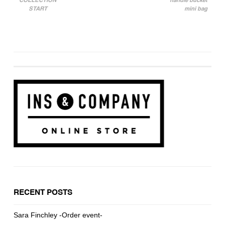
COLLECTION
handle bucket
START
mini bag
RECENT POSTS
Sara Finchley -Order event-