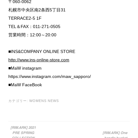
〒060-0062
札幌市中央区南2条西5丁目31
TERRACE2-5 1F
TEL＆FAX：011-271-0505
営業時間：12:00～20:00
■INS&COMPANY ONLINE STORE
http://www.ins-online-store.com
■MaW instagram
https://www.instagram.com/maw_sapporo/
■MaW FaceBook
カテゴリー:
WOMENS NEWS
[RIM.ARK] 2021
PRE SPRING
[RIM.ARK] One
投稿ナビゲーション