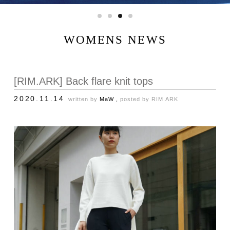
WOMENS NEWS
[RIM.ARK] Back flare knit tops
2020.11.14
written by
MaW ,
posted by
RIM.ARK