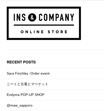
RECENT POSTS
Sara Finchley -Order event-
ニートと古着とマーケット
Endyma POP-UP SHOP
@maw_sapporo