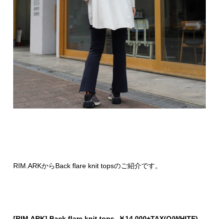
RIM.ARKからBack flare knit topsのご紹介です。
[RIM.ARK] Back flare knit tops ￥14.000+TAX(O/WHITE)