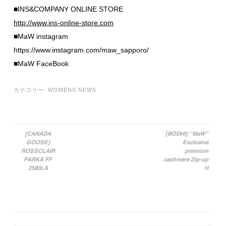
■INS&COMPANY ONLINE STORE
http://www.ins-online-store.com
■MaW instagram
https://www.instagram.com/maw_sapporo/
■MaW FaceBook
カテゴリー:
WOMENS NEWS
[CANADA
[BODHI] “MaW”
GOOSE]
Exclusive
投稿ナビゲーション
ROSSCLAIR
premium
PARKA FF
cashmere Zip-up
2580LA
H