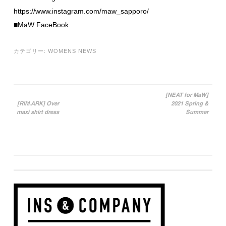
https://www.instagram.com/maw_sapporo/
■MaW FaceBook
カテゴリー:
WOMENS NEWS
[NEAT for MaW]
[RIM.ARK] Over
2021 Spring &
投稿ナビゲーション
maxi shirt dress
Summer