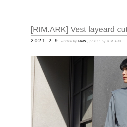
[RIM.ARK] Vest layeard cut
2021.2.9
written by
MaW ,
posted by
RIM.ARK