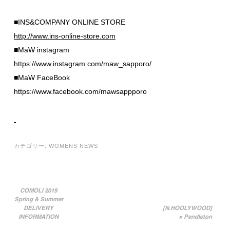
■INS&COMPANY ONLINE STORE
http://www.ins-online-store.com
■MaW instagram
https://www.instagram.com/maw_sapporo/
■MaW FaceBook
https://www.facebook.com/mawsappporo
カテゴリー:
WOMENS NEWS
COMOLI 2019
Spring & Summer
投稿ナビゲーション
DELIVERY
[N.HOOLYWOOD]
INFORMATION
× Pendleton