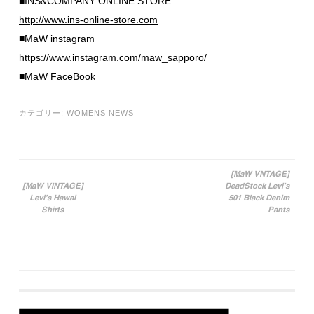
■INS&COMPANY ONLINE STORE
http://www.ins-online-store.com
■MaW instagram
https://www.instagram.com/maw_sapporo/
■MaW FaceBook
カテゴリー:
WOMENS NEWS
[MaW VNTAGE]
[MaW VINTAGE]
DeadStock Levi’s
投稿ナビゲーション
Levi’s Hawai
501 Black Denim
Shirts
Pants