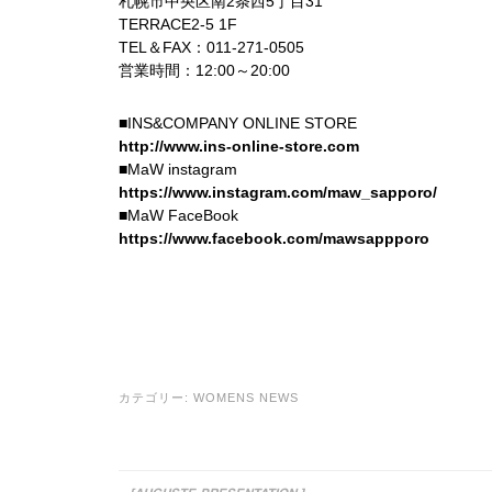
札幌市中央区南2条西5丁目31
TERRACE2-5 1F
TEL＆FAX：011-271-0505
営業時間：12:00～20:00
■INS&COMPANY ONLINE STORE
http://www.ins-online-store.com
■MaW instagram
https://www.instagram.com/maw_sapporo/
■MaW FaceBook
https://www.facebook.com/mawsappporo
カテゴリー:
WOMENS NEWS