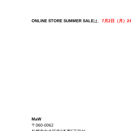
ONLINE STORE
SUMMER SALE
は、
7月2日（月）24
MaW
〒060-0062