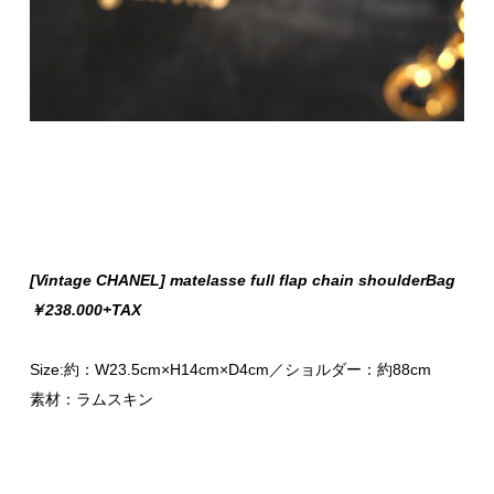
[Vintage CHANEL] matelasse full flap chain shoulderBag
￥238.000+TAX
Size:約：W23.5cm×H14cm×D4cm／ショルダー：約88cm
素材：ラムスキン