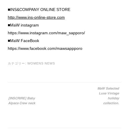
■INS&COMPANY ONLINE STORE
http://www.ins-online-store.com
■MaW instagram
https://www.instagram.com/maw_sapporo/
■MaW FaceBook
https://www.facebook.com/mawsappporo
カテゴリー:
WOMENS NEWS
MaW Selected
Luxe Vintage
投稿ナビゲーション
[INSCRIRE] Baby
holiday
Alpaca Crew neck
collection.