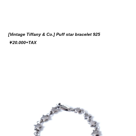
[Vintage Tiffany & Co.] Puff star bracelet 925
￥20.000+TAX