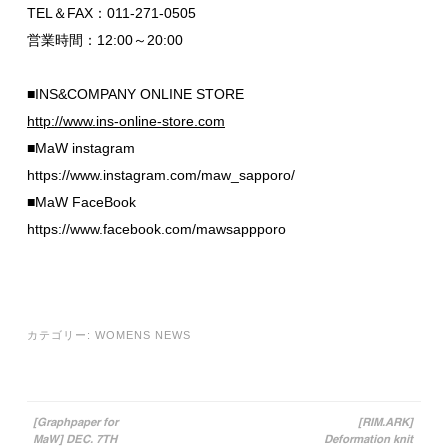
TEL＆FAX：011-271-0505
営業時間：12:00～20:00
■INS&COMPANY ONLINE STORE
http://www.ins-online-store.com
■MaW instagram
https://www.instagram.com/maw_sapporo/
■MaW FaceBook
https://www.facebook.com/mawsappporo
カテゴリー:
WOMENS NEWS
[Graphpaper for
[RIM.ARK]
MaW] DEC. 7TH
Deformation knit