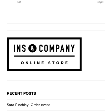
投稿ナビゲーション
sat
tops
RECENT POSTS
Sara Finchley -Order event-