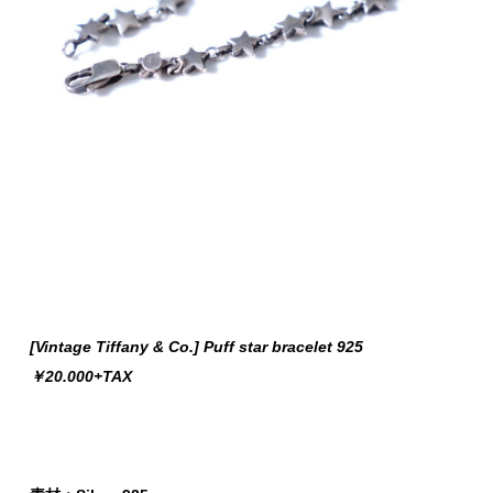
[Vintage Tiffany & Co.] Puff star bracelet 925
￥20.000+TAX