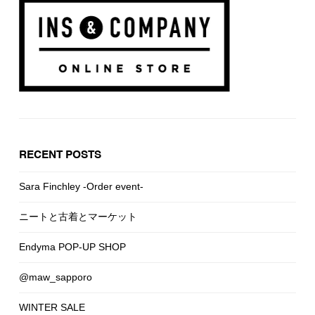
RECENT POSTS
Sara Finchley -Order event-
ニートと古着とマーケット
Endyma POP-UP SHOP
@maw_sapporo
WINTER SALE