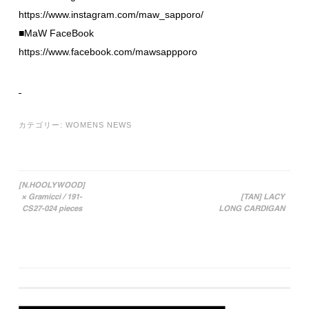
https://www.instagram.com/maw_sapporo/
■MaW FaceBook
https://www.facebook.com/mawsappporo
カテゴリー:
WOMENS NEWS
[N.HOOLYWOOD]
× Gramicci / 191-
[TAN] LACY
投稿ナビゲーション
CS27-024 pieces
LONG CARDIGAN